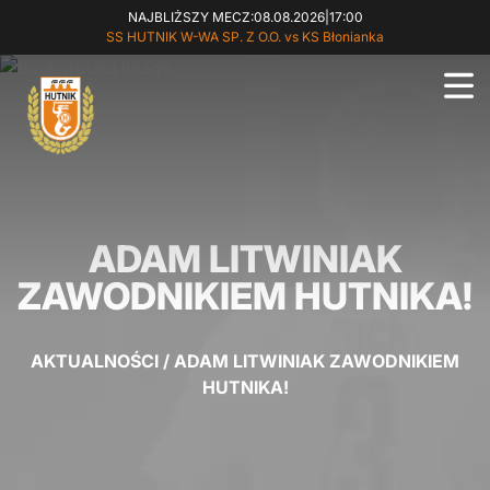
NAJBLIŻSZY MECZ:
08.08.2026
|
17:00
SS HUTNIK W-WA SP. Z O.O. vs KS Błonianka
ADAM LITWINIAK
ZAWODNIKIEM HUTNIKA!
AKTUALNOŚCI
/
ADAM LITWINIAK ZAWODNIKIEM
HUTNIKA!