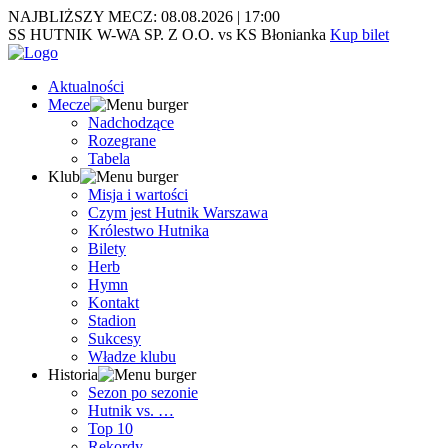
NAJBLIŻSZY MECZ:
08.08.2026
|
17:00
SS HUTNIK W-WA SP. Z O.O. vs KS Błonianka
Kup bilet
Aktualności
Mecze
Nadchodzące
Rozegrane
Tabela
Klub
Misja i wartości
Czym jest Hutnik Warszawa
Królestwo Hutnika
Bilety
Herb
Hymn
Kontakt
Stadion
Sukcesy
Władze klubu
Historia
Sezon po sezonie
Hutnik vs. …
Top 10
Rekordy