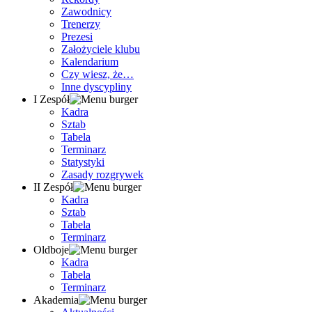
Zawodnicy
Trenerzy
Prezesi
Założyciele klubu
Kalendarium
Czy wiesz, że…
Inne dyscypliny
I Zespół
Kadra
Sztab
Tabela
Terminarz
Statystyki
Zasady rozgrywek
II Zespół
Kadra
Sztab
Tabela
Terminarz
Oldboje
Kadra
Tabela
Terminarz
Akademia