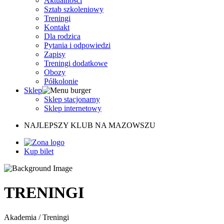
Aktualności
Sztab szkoleniowy
Treningi
Kontakt
Dla rodzica
Pytania i odpowiedzi
Zapisy
Treningi dodatkowe
Obozy
Półkolonie
Sklep
Sklep stacjonarny
Sklep internetowy
NAJLEPSZY KLUB NA MAZOWSZU
Kup bilet
TRENINGI
Akademia
/
Treningi