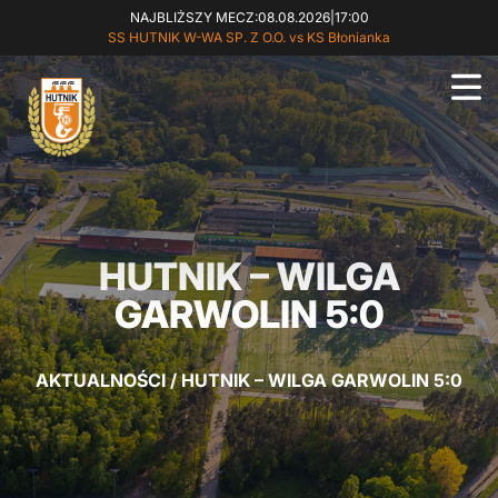
NAJBLIŻSZY MECZ:
08.08.2026
|
17:00
SS HUTNIK W-WA SP. Z O.O. vs KS Błonianka
HUTNIK – WILGA
GARWOLIN 5:0
AKTUALNOŚCI
/
HUTNIK – WILGA GARWOLIN 5:0