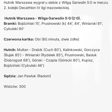
Hutnik Warszawa wygrał u siebie z Wilgą Garwolin 5:0 w meczu
2. kolejki Decathlon IV ligi mazowieckiej.
Hutnik Warszawa - Wilga Garwolin 5:0 (2:0).
Bramki:
Bojdziński 15', Prusinowski (k) 44', 84', Winiarski 81',
Cybulski 90'
Czerwona kartka:
Obi (80.minuta, dwie żółte)
Hutnik:
Multan - Drabik (Cuch 80'), Kalinkowski, Gorczyca
(Bujak 85') - Winiarski (Rydelek 85'), Prusinowski, Basiuk
(Dobrogost 68'), Górski - Czapla (Górecki 80'), Kupisz,
Bojdziński (Cybulski 46')
Sędzia:
Jan Pawluk (Radom)
Widzów: 300