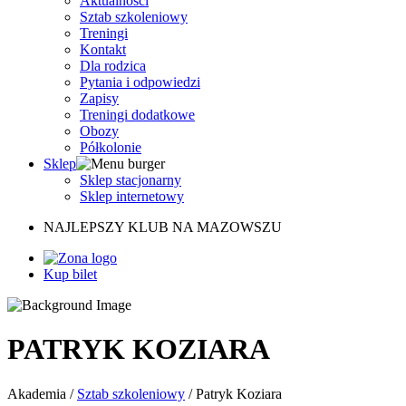
Aktualności
Sztab szkoleniowy
Treningi
Kontakt
Dla rodzica
Pytania i odpowiedzi
Zapisy
Treningi dodatkowe
Obozy
Półkolonie
Sklep
Sklep stacjonarny
Sklep internetowy
NAJLEPSZY KLUB NA MAZOWSZU
Kup bilet
PATRYK KOZIARA
Akademia
/
Sztab szkoleniowy
/
Patryk Koziara