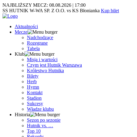
NAJBLIŻSZY MECZ:
08.08.2026
|
17:00
SS HUTNIK W-WA SP. Z O.O. vs KS Błonianka
Kup bilet
Aktualności
Mecze
Nadchodzące
Rozegrane
Tabela
Klub
Misja i wartości
Czym jest Hutnik Warszawa
Królestwo Hutnika
Bilety
Herb
Hymn
Kontakt
Stadion
Sukcesy
Władze klubu
Historia
Sezon po sezonie
Hutnik vs. …
Top 10
Rekordy