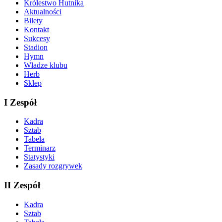
Królestwo Hutnika
Aktualności
Bilety
Kontakt
Sukcesy
Stadion
Hymn
Władze klubu
Herb
Sklep
I Zespół
Kadra
Sztab
Tabela
Terminarz
Statystyki
Zasady rozgrywek
II Zespół
Kadra
Sztab