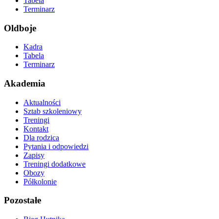
Tabela
Terminarz
Oldboje
Kadra
Tabela
Terminarz
Akademia
Aktualności
Sztab szkoleniowy
Treningi
Kontakt
Dla rodzica
Pytania i odpowiedzi
Zapisy
Treningi dodatkowe
Obozy
Półkolonie
Pozostałe