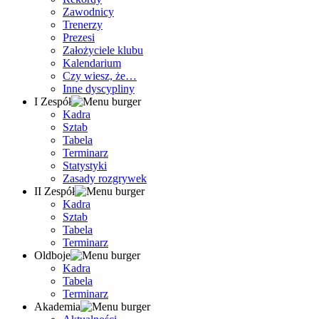
Zawodnicy
Trenerzy
Prezesi
Założyciele klubu
Kalendarium
Czy wiesz, że…
Inne dyscypliny
I Zespół
Kadra
Sztab
Tabela
Terminarz
Statystyki
Zasady rozgrywek
II Zespół
Kadra
Sztab
Tabela
Terminarz
Oldboje
Kadra
Tabela
Terminarz
Akademia