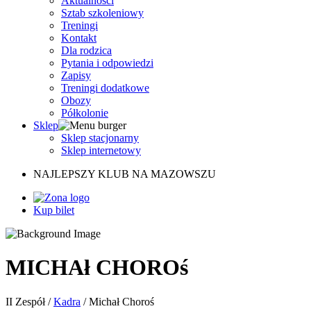
Aktualności
Sztab szkoleniowy
Treningi
Kontakt
Dla rodzica
Pytania i odpowiedzi
Zapisy
Treningi dodatkowe
Obozy
Półkolonie
Sklep
Sklep stacjonarny
Sklep internetowy
NAJLEPSZY KLUB NA MAZOWSZU
Kup bilet
MICHAł CHOROś
II Zespół
/
Kadra
/
Michał Choroś