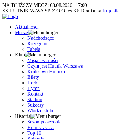
NAJBLIŻSZY MECZ:
08.08.2026
|
17:00
SS HUTNIK W-WA SP. Z O.O. vs KS Błonianka
Kup bilet
Aktualności
Mecze
Nadchodzące
Rozegrane
Tabela
Klub
Misja i wartości
Czym jest Hutnik Warszawa
Królestwo Hutnika
Bilety
Herb
Hymn
Kontakt
Stadion
Sukcesy
Władze klubu
Historia
Sezon po sezonie
Hutnik vs. …
Top 10
Rekordy