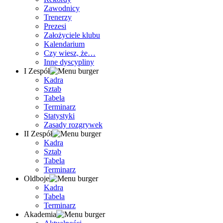
Zawodnicy
Trenerzy
Prezesi
Założyciele klubu
Kalendarium
Czy wiesz, że…
Inne dyscypliny
I Zespół
Kadra
Sztab
Tabela
Terminarz
Statystyki
Zasady rozgrywek
II Zespół
Kadra
Sztab
Tabela
Terminarz
Oldboje
Kadra
Tabela
Terminarz
Akademia