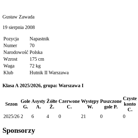
Gustaw Zawada
19 sierpnia 2008
Pozycja
Napastnik
Numer
70
Narodowość
Polska
Wzrost
175 cm
Waga
72 kg
Klub
Hutnik II Warszawa
Klasa A 2025/2026, grupa: Warszawa I
Czyste
Gole
Asysty
Żółte
Czerwone
Występy
Puszczone
Sezon
konto
G.
A.
Ż.
C.
W.
gole
P.
C.
2025/26
2
6
4
0
21
0
0
Sponsorzy