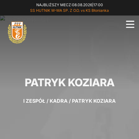
NAJBLIŻSZY MECZ:
08.08.2026
|
17:00
SS HUTNIK W-WA SP. Z O.O. vs KS Błonianka
PATRYK KOZIARA
I ZESPÓŁ
/
KADRA
/
PATRYK KOZIARA