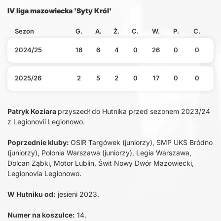
IV liga mazowiecka 'Syty Król'
Sezon
G.
A.
Ż.
C.
W.
P.
C.
2024/25
16
6
4
0
26
0
0
2025/26
2
5
2
0
17
0
0
Patryk Koziara
przyszedł do Hutnika przed sezonem 2023/24
z Legionovii Legionowo.
Poprzednie kluby:
OSiR Targówek (juniorzy), SMP UKS Bródno
(juniorzy), Polonia Warszawa (juniorzy), Legia Warszawa,
Dolcan Ząbki, Motor Lublin, Świt Nowy Dwór Mazowiecki,
Legionovia Legionowo.
W Hutniku od:
jesieni 2023.
Numer na koszulce:
14.